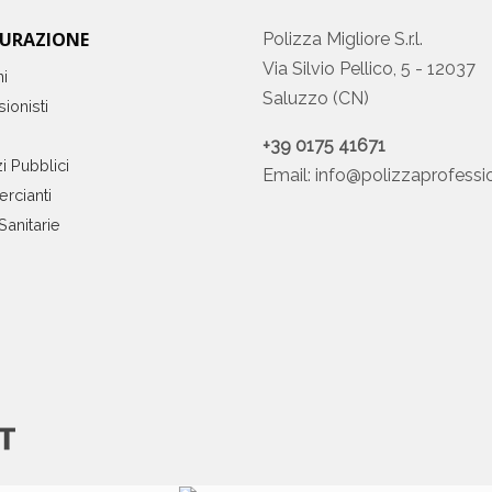
CURAZIONE
Polizza Migliore S.r.l.
Via Silvio Pellico, 5 - 12037
ni
Saluzzo (CN)
ionisti
+39 0175 41671
i Pubblici
Email:
info@polizzaprofessio
rcianti
Sanitarie