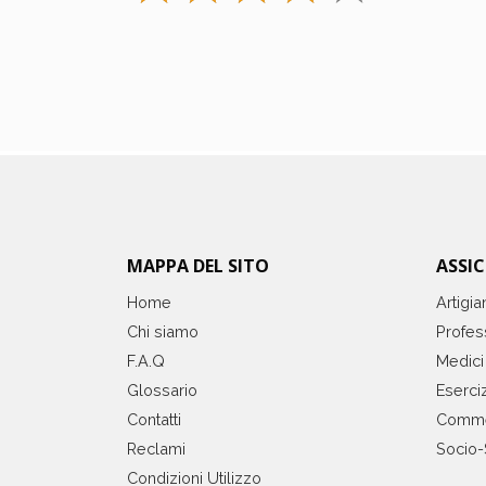
MAPPA DEL SITO
ASSI
Home
Artigia
Chi siamo
Profess
F.A.Q
Medici
Glossario
Eserciz
Contatti
Comme
Reclami
Socio-
Condizioni Utilizzo