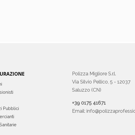
CURAZIONE
Polizza Migliore S.r.l.
Via Silvio Pellico, 5 - 12037
ni
Saluzzo (CN)
ionisti
+39 0175 41671
i Pubblici
Email:
info@polizzaprofessio
rcianti
Sanitarie