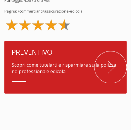
Punteggio:
4,58
/ 5 di
3
voti
Pagina:
/commercianti/assicurazione-edicola
PREVENTIVO
Scopri come tutelarti e risparmiare sulla polizza
r.c. professionale edicola